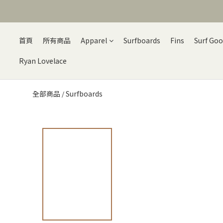
首頁
所有商品
Apparel
Surfboards
Fins
Surf Go
Ryan Lovelace
全部商品
Surfboards
/