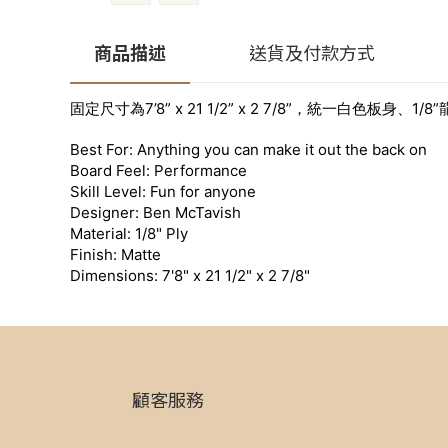
商品描述
送貨及付款方式
固定尺寸為7’8” x 21 1/2” x 2 7/8”，統一白色板身、1/8
Best For: Anything you can make it out the back on
Board Feel: Performance
Skill Level: Fun for anyone
Designer: Ben McTavish
Material: 1/8" Ply
Finish: Matte
Dimensions: 7'8" x 21 1/2" x 2 7/8"
顧客服務