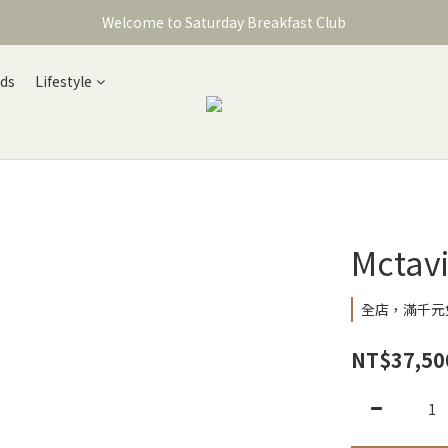
Welcome to Saturday Breakfast Club
Welcome to Saturday Breakfast Club
加入會員獲得150元購物金
ods
Lifestyle
Welcome to Saturday Breakfast Club
Mctavi
全店，滿千元
NT$37,50