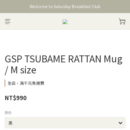
Welcome to Saturday Breakfast Club
Welcome to Saturday Breakfast Club
加入會員獲得150元購物金
Welcome to Saturday Breakfast Club
GSP TSUBAME RATTAN Mug
/ M size
全店，滿千元免運費
NT$990
顏色