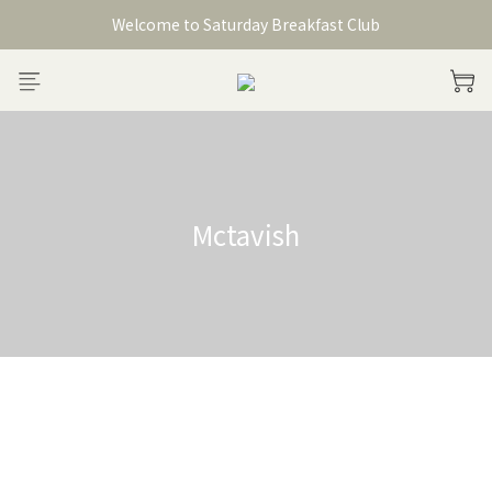
Welcome to Saturday Breakfast Club
Welcome to Saturday Breakfast Club
加入會員獲得150元購物金
Welcome to Saturday Breakfast Club
Mctavish