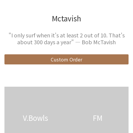
Mctavish
"I only surf when it's at least 2 out of 10. That's
about 300 days a year" — Bob McTavish
Custom Order
V.Bowls
FM