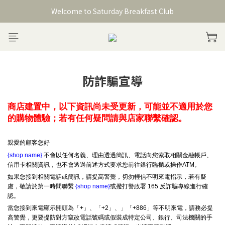
Welcome to Saturday Breakfast Club
Welcome to Saturday Breakfast Club
加入會員獲得150元購物金
Welcome to Saturday Breakfast Club
防詐騙宣導
商店建置中，以下資訊尚未受更新，可能並不適用於您
的購物體驗；若有任何疑問請與店家聯繫確認。
親愛的顧客您好
{shop name}
不會以任何名義、理由透過簡訊、電話向您索取相關金融帳戶、
信用卡相關資訊，也不會透過前述方式要求您前往銀行臨櫃或操作ATM。
如果您接到相關電話或簡訊，請提高警覺，切勿輕信不明來電指示，若有疑
慮，敬請於第一時間聯繫
{shop name}
或撥打警政署 165 反詐騙專線進行確
認。
當您接到來電顯示開頭為「+」、「+2」、」「+886」等不明來電，請務必提
高警覺，更要提防對方竄改電話號碼或假裝成特定公司、銀行、司法機關的手