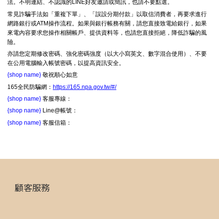
法。不明連結、不認識的LINE好友邀請或簡訊，也請不要點選。
常見詐騙手法如「重複下單」、「誤設分期付款」以取信消費者，再要求進行
網路銀行或ATM操作流程。如果與銀行帳務有關，請您直接致電給銀行，如果
來電內容要求您操作相關帳戶、提供資料等，也請您直接拒絕，降低詐騙的風
險。
亦請您定期修改密碼、強化密碼強度（以大小寫英文、數字混合使用）、不要
在公用電腦輸入帳號密碼，以提高資訊安全。
{shop name}
敬祝順心如意
165全民防騙網：
https://165.npa.gov.tw/#/
{shop name}
客服專線：
{shop name}
Line@帳號：
{shop name}
客服信箱：
顧客服務